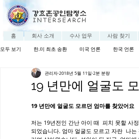
홈
회사 소개
수사 업무
사람 찾기
모두 보기
한.미 최초 송환
미국 언론
한국 언론
관리자
2018년 5월 11일
2분 분량
방송 보기
탐정의 세계
탐정 FAQ
고객 체험
19 년만에 얼굴도
19 년만에 얼굴도 모르던 엄마를 찾았어요
저는 19년전인 간난 아이 때  피치 못할 
되었습니다. 엄마 얼굴도 모르고 자란  나는 