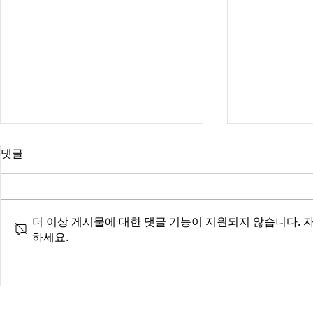
1965년, 56년 전에 헤어진 이
20년 만에 목
댓글
복형제와 아버지 얼굴, 추억을
습니다.
찾았습니다.
저(1962년생)는 아버지(1965년 사
선생님^^ 안
망, 전처 사망에 의한 재혼, 2남 1
를 찾을 수 있
더 이상 게시물에 대한 댓글 기능이 지원되지 않습니다. 
녀 상태), 엄마(2021년 6월 사망,
으로 감사합니
하세요.
초혼) 사이에서 태어났습니다. 제
알 길이 없던
가 4살 때 아버지가 돌아가시고 어
잘 지내고 있
머니는 저를 데리고 나오셔서 재혼
때 너무나 기
하여 여동생과 남동생을...
기대에 찬 마
목소리를 들을 