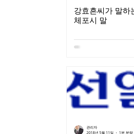
강효흔씨가 말하는
체포시 말
관리자
2018년 5월 11일
1분 분량