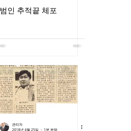
범인 추적끝 체포
관리자
2018년 4월 25일
1분 분량