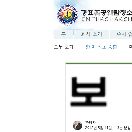
홈
회사 소개
수사 
모두 보기
한.미 최초 송환
방송 보기
탐정의 세계
관리자
2018년 5월 11일
3분 분량