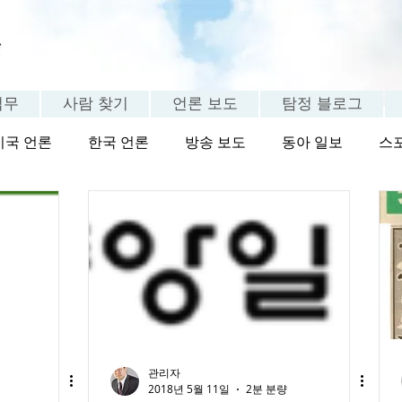
업무
사람 찾기
언론 보도
탐정 블로그
미국 언론
한국 언론
방송 보도
동아 일보
스
탐정 FAQ
고객 체험담
관리자
2018년 5월 11일
2분 분량