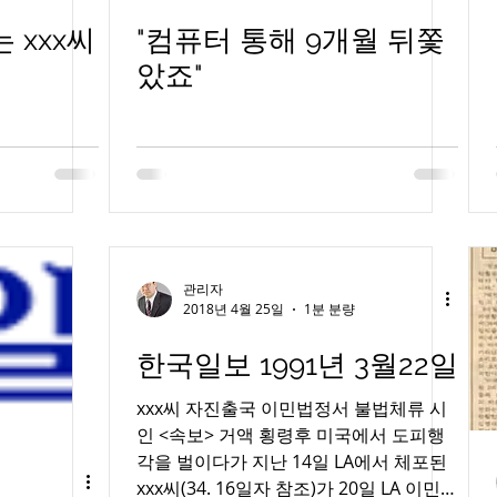
 xxx씨
"컴퓨터 통해 9개월 뒤쫓
았죠"
관리자
2018년 4월 25일
1분 분량
한국일보 1991년 3월22일
xxx씨 자진출국 이민법정서 불법체류 시
인 <속보> 거액 횡령후 미국에서 도피행
각을 벌이다가 지난 14일 LA에서 체포된
xxx씨(34. 16일자 참조)가 20일 LA 이민국