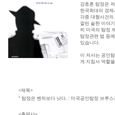
강효흔 탐정은 저
한국최대의 경제
각종 대형사건의 
깔린 숱한 이야기
히 미국의 탐정 
탐정관련 법 등에
있습니다.
이 저서는 공인탐
게 지침서 역할을
<제목>
" 탐정은 벤처보다 낫다. : 미국공인탐정 브루스
<출판사>