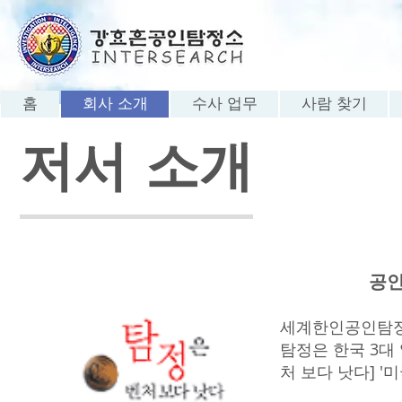
홈
회사 소개
수사 업무
사람 찾기
저서 소개
공인
세계한인공인탐정
탐정은 한국 3대 
처 보다 낫다] 