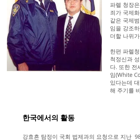
파렐 청장은
죄가 국제화
같은 국제범
임을 강조하
더할 나위가
한편 파렐청
척정신과 성
다. 또한 
임(White
있다는데 대
해 주기를 
한국에서의 활동
강효흔 탐정이 국회 법제과의 요청으로 지난 98