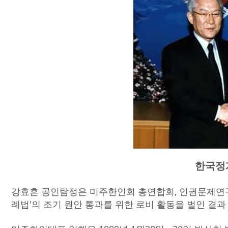
한국정
강효흔 공인탐정은 미주한인회 총연합회, 인권문제연구
례법'의 조기 원안 통과를 위한 로비 활동을 벌인 결과 