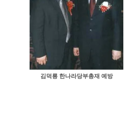
김덕룡 한나라당부총재 예방
© Intersear