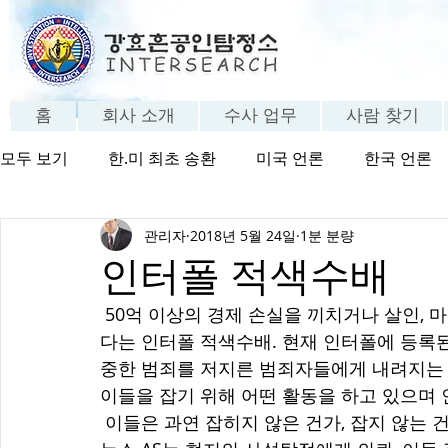
홈
회사 소개
수사 업무
사람 찾기
모두 보기
한.미 최초 송환
미국 언론
한국 언론
관리자
2018년 5월 24일
1분 분량
방송 보기
탐정의 세계
탐정 FAQ
고객 체험
인터폴 적색수배
 50억 이상의 경제 손실을 끼치거나 살인, 마약거래 등 해외로 도피한 중범죄자들에 게 내려진
다는 인터폴 적색수배. 현재 인터폴에 등록된 
중한 범죄를 저지른 범죄자들에게 내려지는 
이들을 잡기 위해 어떤 활동을 하고 있으며 
 이들은 과연 잡히지 않은 건가, 잡지 않는 건가