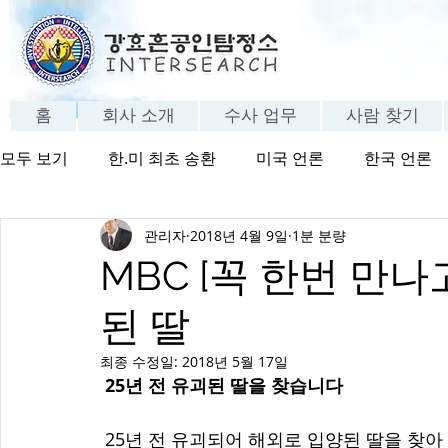
홈
회사 소개
수사 업무
사람 찾기
모두 보기
한.미 최초 송환
미국 언론
한국 언론
관리자
2018년 4월 9일
1분 분량
방송 보기
탐정의 세계
탐정 FAQ
고객 체험
MBC [꼭 한번 만나고
된 딸
최종 수정일:
2018년 5월 17일
25년 전 유괴된 딸을 찾습니다
 25년 전 유괴되어 해외로 입양된 딸을 찾아