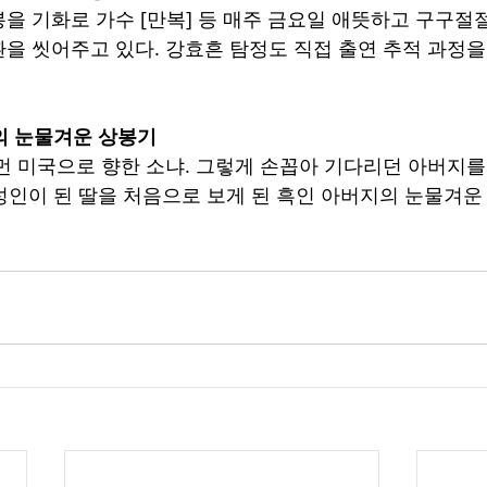
을 기화로 가수 [만복] 등 매주 금요일 애뜻하고 구구절
을 씻어주고 있다. 강효흔 탐정도 직접 출연 추적 과정
의 눈물겨운 상봉기
한 성인이 된 딸을 처음으로 보게 된 흑인 아버지의 눈물겨