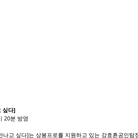
 싶다]
시 20분 방영
번 만나고 싶다]는 상봉프로를 지원하고 있는 강효흔공인탐정