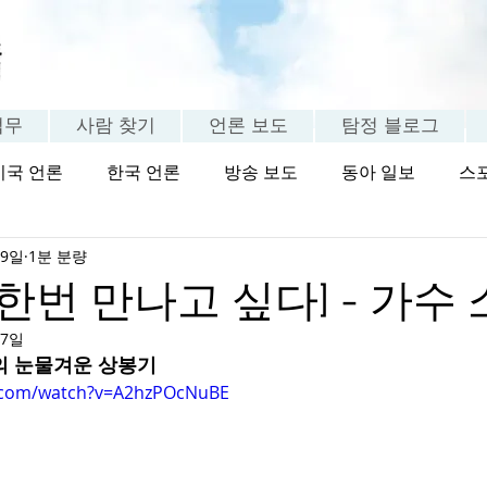
업무
사람 찾기
언론 보도
탐정 블로그
미국 언론
한국 언론
방송 보도
동아 일보
스
 9일
1분 분량
탐정 FAQ
고객 체험담
 한번 만나고 싶다] - 가수 
17일
의 눈물겨운 상봉기
e.com/watch?v=A2hzPOcNuBE