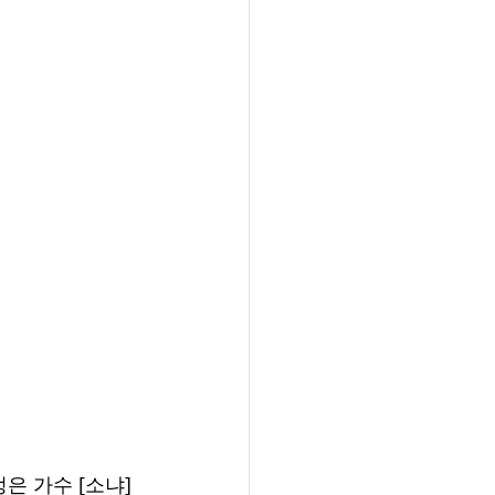
은 가수 [소냐]