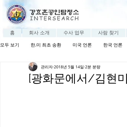
홈
회사 소개
수사 업무
사람 찾기
모두 보기
한.미 최초 송환
미국 언론
한국 언론
관리자
2018년 5월 14일
2분 분량
방송 보기
탐정의 세계
탐정 FAQ
고객 체험
[광화문에서/김현