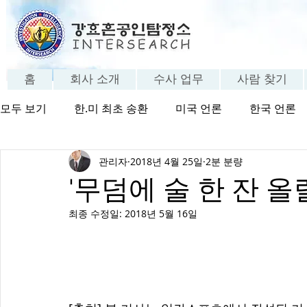
홈
회사 소개
수사 업무
사람 찾기
모두 보기
한.미 최초 송환
미국 언론
한국 언론
관리자
2018년 4월 25일
2분 분량
방송 보기
탐정의 세계
탐정 FAQ
고객 체험
'무덤에 술 한 잔 
최종 수정일:
2018년 5월 16일